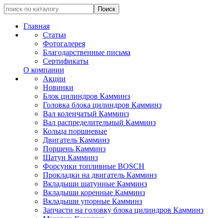
Главная
Статьи
Фотогалерея
Благодарственные письма
Сертификаты
О компании
Акции
Новинки
Блок цилиндров Камминз
Головка блока цилиндров Камминз
Вал коленчатый Камминз
Вал распределительный Камминз
Кольца поршневые
Двигатель Камминз
Поршень Камминз
Шатун Камминз
Форсунки топливные BOSCH
Прокладки на двигатель Камминз
Вкладыши шатунные Камминз
Вкладыши коренные Камминз
Вкладыши упорные Камминз
Запчасти на головку блока цилиндров Камминз