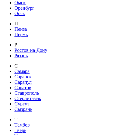
Омск
Оренбург
Орск
П
Пенза
Пермь
Р
Ростов-на-Дону
Рязань
С
Самара
Саранск
Сарапул
Саратов
Ставрополь
Стерлитамак
Сургут
Сызрань
Т
Тамбов
Тверь