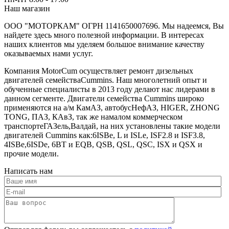
Наш магазин
ООО "МОТОРКАМ" ОГРН 1141650007696. Мы надеемся, Вы
найдете здесь много полезной информации. В интересах
наших клиентов мы уделяем большое внимание качеству
оказываемых нами услуг.
Компания MotorCum осуществляет ремонт дизельных
двигателей семействаCummins. Наш многолетний опыт и
обученные специалисты в 2013 году делают нас лидерами в
данном сегменте. Двигатели семейства Cummins широко
применяются на а/м КамАЗ, автобусНефАЗ, HIGER, ZHONG
TONG, ПАЗ, КАвЗ, так же намалом коммерческом
транспортеГАЗель,Валдай, на них установлены такие модели
двигателей Cummins как:6ISBe, L и ISLe, ISF2.8 и ISF3.8,
4ISBe,6ISDe, 6BT и EQB, QSB, QSL, QSC, ISX и QSX и
прочие модели.
Написать нам