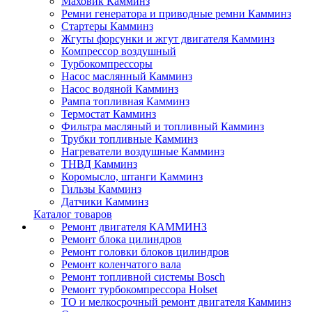
Маховик Камминз
Ремни генератора и приводные ремни Камминз
Стартеры Камминз
Жгуты форсунки и жгут двигателя Камминз
Компрессор воздушный
Турбокомпрессоры
Насос маслянный Камминз
Насос водяной Камминз
Рампа топливная Камминз
Термостат Камминз
Фильтра масляный и топливный Камминз
Трубки топливные Камминз
Нагреватели воздушные Камминз
ТНВД Камминз
Коромысло, штанги Камминз
Гильзы Камминз
Датчики Камминз
Каталог товаров
Ремонт двигателя КАММИНЗ
Ремонт блока цилиндров
Ремонт головки блоков цилиндров
Ремонт коленчатого вала
Ремонт топливной системы Bosch
Ремонт турбокомпрессора Holset
ТО и мелкосрочный ремонт двигателя Камминз